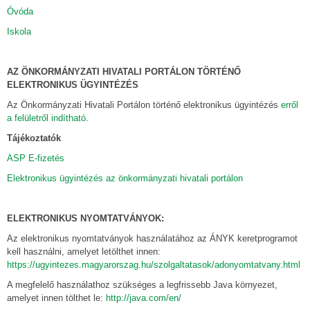
Óvóda
Iskola
AZ ÖNKORMÁNYZATI HIVATALI PORTÁLON TÖRTÉNŐ
ELEKTRONIKUS ÜGYINTÉZÉS
Az Önkormányzati Hivatali Portálon történő elektronikus ügyintézés
erről
a felületről indítható
.
Tájékoztatók
ASP E-fizetés
Elektronikus ügyintézés az önkormányzati hivatali portálon
ELEKTRONIKUS NYOMTATVÁNYOK:
Az elektronikus nyomtatványok használatához az ÁNYK keretprogramot
kell használni, amelyet letölthet innen:
https://ugyintezes.magyarorszag.hu/szolgaltatasok/adonyomtatvany.html
A megfelelő használathoz szükséges a legfrissebb Java környezet,
amelyet innen tölthet le:
http://java.com/en/