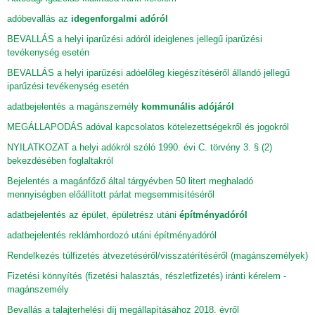
adóbevallás az
idegenforgalmi adóról
BEVALLÁS a helyi iparűzési adóról ideiglenes jellegű iparűzési
tevékenység esetén
BEVALLÁS a helyi iparűzési adóelőleg kiegészítéséről állandó jellegű
iparűzési tevékenység esetén
adatbejelentés a magánszemély
kommunális adójáról
MEGÁLLAPODÁS adóval kapcsolatos kötelezettségekről és jogokról
NYILATKOZAT a helyi adókról szóló 1990. évi C. törvény 3. § (2)
bekezdésében foglaltakról
Bejelentés a magánfőző által tárgyévben 50 litert meghaladó
mennyiségben előállított párlat megsemmisítéséről
adatbejelentés az épület, épületrész utáni
építményadóról
adatbejelentés reklámhordozó utáni építményadóról
Rendelkezés túlfizetés átvezetéséről/visszatérítéséről (magánszemélyek)
Fizetési könnyítés (fizetési halasztás, részletfizetés) iránti kérelem -
magánszemély
Bevallás a talajterhelési díj megállapításához 2018. évről