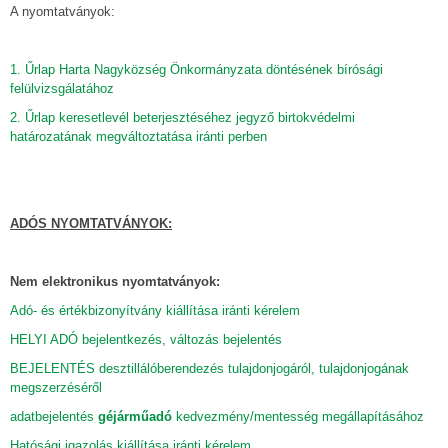
A nyomtatványok:
1. Űrlap Harta Nagyközség Önkormányzata döntésének bírósági
felülvizsgálatához
2. Űrlap keresetlevél beterjesztéséhez jegyző birtokvédelmi
határozatának megváltoztatása iránti perben
ADÓS NYOMTATVÁNYOK:
Nem elektronikus nyomtatványok:
Adó- és értékbizonyítvány kiállítása iránti kérelem
HELYI ADÓ bejelentkezés, változás bejelentés
BEJELENTÉS desztillálóberendezés tulajdonjogáról, tulajdonjogának
megszerzéséről
adatbejelentés
géjárműadó
kedvezmény/mentesség megállapításához
Hatósági igazolás kiállítása iránti kérelem