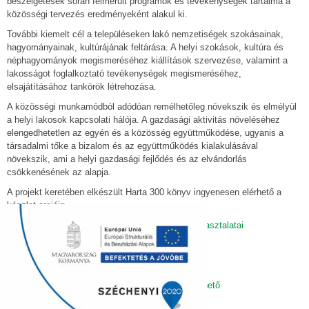
beszélgetések során felmerült programok és tevékenységek tartalma a
közösségi tervezés eredményeként alakul ki.
További kiemelt cél a településeken lakó nemzetiségek szokásainak,
hagyományainak, kultúrájának feltárása. A helyi szokások, kultúra és
néphagyományok megismeréséhez kiállítások szervezése, valamint a
lakosságot foglalkoztató tevékenységek megismeréséhez,
elsajátításához tankörök létrehozása.
A közösségi munkamódból adódóan remélhetőleg növekszik és elmélyül
a helyi lakosok kapcsolati hálója. A gazdasági aktivitás növeléséhez
elengedhetetlen az egyén és a közösség együttműködése, ugyanis a
társadalmi tőke a bizalom és az együttműködés kialakulásával
növekszik, ami a helyi gazdasági fejlődés és az elvándorlás
csökkenésének az alapja.
A projekt keretében elkészült Harta 300 könyv ingyenesen elérhető a
készlet erejéig.
Projektmegvalósítás bemutatása és általános tapasztalatai
Közösségi felmérés
Közösségi interjúk összefoglalása
A könyv lapozható formában az alábbi linken elérhető