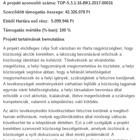
A projekt azonosító száma: TOP-5.3.1-16-BK1-2017-00016
Szerződött támogatás összege: 42.326.078 Ft
Ebből Hartára eső rész: 5.099.946 Ft
Támogatás mértéke (%-ban): 100 %
Projekt tartalmának bemutatása
:
A projekt elsődleges célja Solt városban és Harta nagyközségben, hogy
közösségi akciók keretében, a lakosság bevonásával erősítsük a
közösségi identitást és kohéziót. Törekvésünk az elvándorlás
megelőzése, a helyi hagyományok megismertetése és tisztelete, a helyi
közösségek segítése abban, hogy a feltáruló lehetőségeket
megismerhessék és a helyi igények, szükségletek a felszínre kerüljenek.
A tevékenységek eredményeként várhatóan fejlődik a közösség tagjainak
egymás iránti felelősségtudata, a helyi társadalom bevonása által
erősödik a civil aktivitás, kialakulnak, illetve megerősödnek a szükséges
kompetenciák, valamint a településhez való kötődés.
Az aktív tevékenykedés következtében felszínre kerülnek a meglévő
humán erőforrások, melyek együttműködése által minőségi változás
következhet be a települések életében. Ezt a célt szolgálják a projekt
keretében szervezett közösségi beszélgetések, amelyek ösztönzik a
közösséget a nyílt diskurzusra az őket érintő problémákról. A