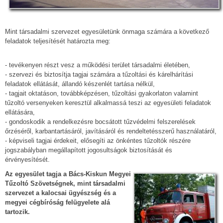
Mint társadalmi szervezet egyesületünk önmaga számára a következő
feladatok teljesítését határozta meg:
- tevékenyen részt vesz a működési terület társadalmi életében,
- szervezi és biztosítja tagjai számára a tűzoltási és kárelhárítási
feladatok ellátását, állandó készenlét tartása nélkül,
- tagjait oktatáson, továbbképzésen, tűzoltási gyakorlaton valamint
tűzoltó versenyeken keresztül alkalmassá teszi az egyesületi feladatok
ellátására,
- gondoskodik a rendelkezésre bocsátott tűzvédelmi felszerelések
őrzéséről, karbantartásáról, javításáról és rendeltetésszerű használatáról,
- képviseli tagjai érdekeit, elősegíti az önkéntes tűzoltók részére
jogszabályban megállapított jogosultságok biztosítását és
érvényesítését.
Az egyesület tagja a Bács-Kiskun Megyei
Tűzoltó Szövetségnek, mint társadalmi
szervezet a kalocsai ügyészség és a
megyei cégbíróság felügyelete alá
tartozik.