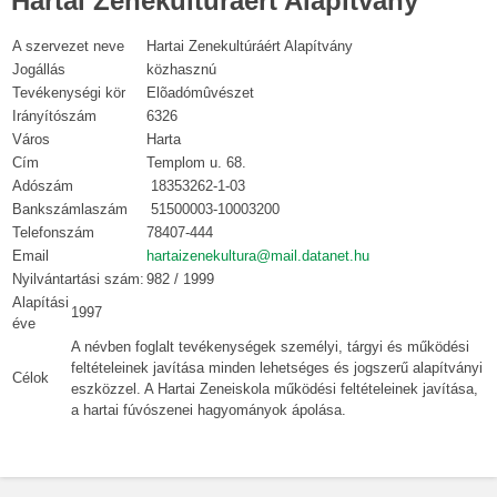
Hartai Zenekultúráért Alapítvány
A szervezet neve
Hartai Zenekultúráért Alapítvány
Jogállás
közhasznú
Tevékenységi kör
Elõadómûvészet
Irányítószám
6326
Város
Harta
Cím
Templom u. 68.
Adószám
18353262-1-03
Bankszámlaszám
51500003-10003200
Telefonszám
78407-444
Email
hartaizenekultura@mail.datanet.hu
Nyilvántartási szám:
982 / 1999
Alapítási
1997
éve
A névben foglalt tevékenységek személyi, tárgyi és működési
feltételeinek javítása minden lehetséges és jogszerű alapítványi
Célok
eszközzel. A Hartai Zeneiskola működési feltételeinek javítása,
a hartai fúvószenei hagyományok ápolása.