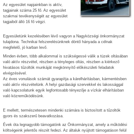
Az egyesület napjainkban is aktív,
tagjainak száma 25 fő. Az egyesület
szakmai tevékenységét az egyesület
tagjaiból álló 16 fő végzi.
Egyesületünk kezelésében lévő vagyon a Nagyközségi önkormányzat
tulajdona. Technikai felszerelésünknek döntő hányada a célnak
megfelelő, jó karban levő.
Minden évben, több alkalommal is szükségessé válik a tüzek oltásában
való aktív részvétel, részben a tényleges oltás, részben a kiérkező
hivatásos tűzoltók munkáját megkönnyítő előkészületi feladatok
elvégzésével.
Az éves vonulások számát gyarapítja a kárelhárításban, kármentésben
való aktív részvételünk. A helyi gazdasági szervekkel és lakossággal
való kapcsolatunk egyik legfontosabb tényezője a vízkár elhárításban
való közreműködésünk.
E mellett, természetesen mindenki számára is biztosított a tűzoltók
gyors és szakszerű beavatkozása.
Évek óta legnagyobb támogatónk az Önkormányzat, amely a működési
költségeink jelentős részét fedezi. Az általuk nyújtott támogatáson felül