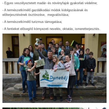
- Egyes veszélyeztetett madár- és növényfajok gyakorlati védelme;
- A természetkímélő gazdálkodási módok kidolgozásának és
előterjesztésének ösztönzése, megvalósítása;
- A természetkímélő turizmus támogatása;
- A fentieket elősegítő környezeti nevelés, oktatás, ismeretterjesztés.