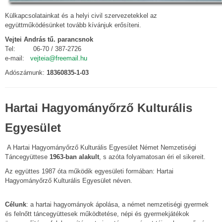
Külkapcsolatainkat és a helyi civil szervezetekkel az
együttműködésünket tovább kívánjuk erősíteni.
Vejtei András tű. parancsnok
Tel: 06-70 / 387-2726
e-mail:
vejteia@freemail.hu
Adószámunk:
18360835-1-03
Hartai Hagyományőrző Kulturális
Egyesület
A Hartai Hagyományőrző Kulturális Egyesület Német Nemzetiségi
Táncegyüttese
1963-ban alakult
, s azóta folyamatosan éri el sikereit.
Az együttes 1987 óta működik egyesületi formában: Hartai
Hagyományőrző Kulturális Egyesület néven.
Célunk
: a hartai hagyományok ápolása, a német nemzetiségi gyermek
és felnőtt táncegyüttesek működtetése, népi és gyermekjátékok