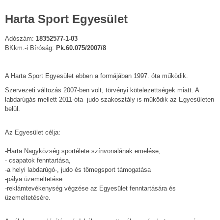
Harta Sport Egyesület
Adószám:
18352577-1-03
BKkm.-i Bíróság:
Pk.60.075/2007/8
A Harta Sport Egyesület ebben a formájában 1997. óta működik.
Szervezeti változás 2007-ben volt, törvényi kötelezettségek miatt. A
labdarúgás mellett 2011-óta judo szakosztály is működik az Egyesületen
belül.
Az Egyesület célja:
-Harta Nagyközség sportélete színvonalának emelése,
- csapatok fenntartása,
-a helyi labdarúgó-, judo és tömegsport támogatása
-pálya üzemeltetése
-reklámtevékenység végzése az Egyesület fenntartására és
üzemeltetésére.