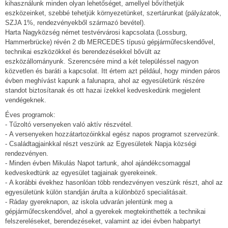
kihasználunk minden olyan lehetőséget, amellyel bővíthetjük
eszközeinket, szebbé tehetjük környezetünket, szertárunkat (pályázatok,
SZJA 1%, rendezvényekből származó bevétel).
Harta Nagyközség német testvérvárosi kapcsolata (Lossburg,
Hammerbrücke) révén 2 db MERCEDES típusú gépjárműfecskendővel,
technikai eszközökkel és berendezésekkel bővült az
eszközállományunk. Szerencsére mind a két településsel nagyon
közvetlen és baráti a kapcsolat. Itt értem azt például, hogy minden páros
évben meghívást kapunk a falunapra, ahol az egyesületünk részére
standot biztosítanak és ott hazai ízekkel kedveskedünk megjelent
vendégeknek.
Éves programok:
- Tűzoltó versenyeken való aktív részvétel.
- A versenyeken hozzátartozóinkkal egész napos programot szervezünk.
- Családtagjainkkal részt veszünk az Egyesületek Napja községi
rendezvényen.
- Minden évben Mikulás Napot tartunk, ahol ajándékcsomaggal
kedveskedtünk az egyesület tagjainak gyerekeinek.
- A korábbi évekhez hasonlóan több rendezvényen veszünk részt, ahol az
egyesületünk külön standján árulta a különböző specialitásait.
- Ráday gyereknapon, az iskola udvarán jelentünk meg a
gépjárműfecskendővel, ahol a gyerekek megtekinthették a technikai
felszereléseket, berendezéseket, valamint az idei évben habpartyt