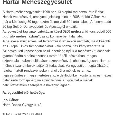
Hartai Méhészegyesület
A Hartai méhészegyesület 1998-ban 13 alapító tag hozta létre Énisz
Henrik vezetésével, amelynek jelenlegi elnöke 2008-tól Idó Gábor. Ma
már a közösség 50 tagot számlál, melyből 30 hartai lakos. A fennmaradó
20 tag Soltról Dunavecséről és Apostagról érkezik.
Az egyesület tagjainak birtokában közel
3200 méhcsalád
van, ebből
500
„guruló méhesházban”,
azaz konténerben található.
A tíz éve alakult egyesület létrehozását az akkori nemzeti, majd később
az Európai Uniós támogatásokhoz való hozzájutás kényszerítette ki.
Az egyesületi közösségen belül lehetőség nyílik a méhészek tudásának
gyarapítására a holtszezonnak számító téli időszakban, magas
színvonalú szakmai előadások szervezésével, ahol országosan elismert
méhész szakemberek adják át tudásukat. Az egyesület megtalálható a
faluban tartott rendezvényeken, ahol cél a méhek és a méz
népszerűsítése, megismertetése az érdeklődőkkel, kóstoltatás és mézes
palacsinta formájában; valamint felhívni a figyelmet a méhek
nélkülözhetetlen szerepére a növényvilágban.
Az egyesület elérhetősége:
Idó Gábor
Harta Dózsa György u. 42.
Telefon: +36-70 / 457-4581