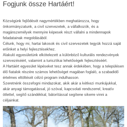
Fogjunk össze Hartáért!
Községünk fejlődését nagymértékben meghatározza, hogy
önkormányzatunk, a civil szervezetek, a vállalkozók, és a
magánszemélyek mennyire képesek részt vállalni a mindennapok
feladatainak megoldásából.
Célunk, hogy mi, hartai lakosok és civil szervezetek tegyük hozzá saját
erőinket a helyi fejlesztésekhez.
Alakuló egyesületünk elkötelezett a különböző kulturális rendezvények
szervezéséért, valamint a turisztikai lehetőségek fejlesztéséért.
A Hartáért egyesület lépéseket tesz annak érdekében, hogy a településen
élő fiatalok részére számos lehetőséget magában foglaló, a szabadidő
értelmes eltöltését célzó program indulhasson.
Szeretnénk összefogni mindazokat, akik akár a kétkezi munkájukkal,
akár anyagi támogatással, jó szóval, kapcsolati rendszerrel, kreatív
ötlettel, segítő szándékkal, bátorítással segítene sikerre vinni a
céljainkat.