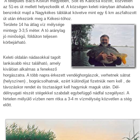
A település Bács-Kiskun megyében, Solt és Kalocsa között, közvetlen
az 51-es út mellett helyezkedik el. A községen keleti irányban áthaladva
benzinkút majd a Nagykékes táblákat követve mint egy 6 km aszfaltozott
út után érkezünk meg a Kékesi-tóhoz.
Területe 14 ha átlag víz mélysége
mintegy 3-3,5 méter. A tó aránylag
jó minőségű, földúton teljesen
körbejárható.
Keleti oldalán nádasokkal tagolt
lankásabb rész található, amely
kiválóan alkalmas a fenekező
horgászatra. A több napra érkezett vendéghorgászok, verhetnek sátrat
(helyszínen) , bográcsolhatnak, ezért különdíjat fizetniük nem kell , de
távozáskor rendet és tisztaságot kell hagyniuk maguk után. Dél-
délnyugati részét stégekkel szabdalt egybefüggő nádfal szegélyezi. A
hirtelen mélyülő vízben nem ritka a 3-4 m vízmélység közvetlen a stég
előtt.