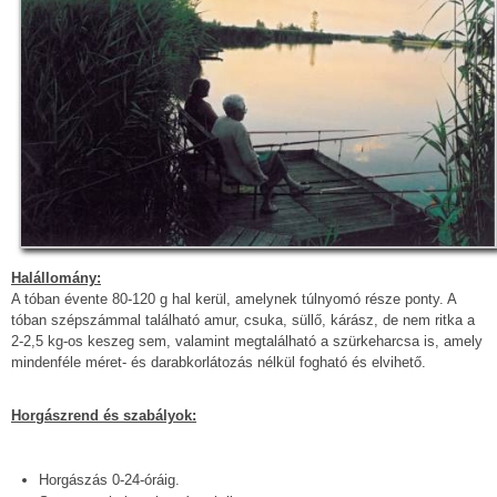
Halállomány:
A tóban évente 80-120 g hal kerül, amelynek túlnyomó része ponty. A
tóban szépszámmal található amur, csuka, süllő, kárász, de nem ritka a
2-2,5 kg-os keszeg sem, valamint megtalálható a szürkeharcsa is, amely
mindenféle méret- és darabkorlátozás nélkül fogható és elvihető.
Horgászrend és szabályok:
Horgászás 0-24-óráig.