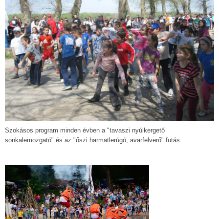
Szokásos program minden évben a "tavaszi nyúlkergető
sonkalemozgató" és az "őszi harmatlerúgó, avarfelverő" futás