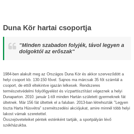
Duna Kör hartai csoportja
"Minden szabadon folyjék, távol legyen a
dolgoktól az erőszak"
1984-ben alakult meg az Országos Duna Kör és akkor szerveződött a
helyi csoport kb. 130-150 fővel. Sajnos ma márcsak 35 főt számlál a
csoport, de ettől eltekintve igazán lelkesek. Rendszeres
természetvédelmi folyófigyelést és vízparttisztítást végeznek a helyi
Dunaparton. 2010. január 1-től minden Hartán született gyermeknek fát
ültetnek. Már 156 fát ültettek el a faluban. 2013-ban létrehozták "Legyen
tiszta Harta Húsvétra" szemétszedési akciójukat, amire minnél több helyi
lakost várnak szeretettel.
Összejöveteleiket péntek esténként tartják, a sportpályán lévő
székházukba.