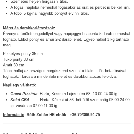
Szemetes helyen horgászni tilos.
A fogási naplóba nemeshal fogásakor az órát és percet is be kell írni.
A tóból 5 kg-nál nagyobb pontyot elvinni tilos.
Méret és darabkorlátozások:
Érvényes területi engedéllyel vagy napijeggyel naponta 5 darab nemeshal
fogható. Ebből ponty és amúr 2-2 darab lehet. Egyéb halból 3 kg tartható
meg.
Pikkelyes ponty 35 cm
Tükörponty 30 cm
Amúr 50 cm
Többi halfaj az országos horgászrend szerint a tilalmi idők betartásával
foghatók. Harcsára mindenféle méret és darabkorlátozás feloldva.
Napijegy váltható:
Gocsi Pizzéria
Harta, Kossuth Lajos utca 68. 10.00-24.00-ig
Kokó CBA
Harta, Kékesi út 86. hétfőtől szombatig 05.00-24.00-
ig, vasárnap 07.00-11.00-ig
Információ:
Róth Zoltán HE elnök +36-70/366-94-75