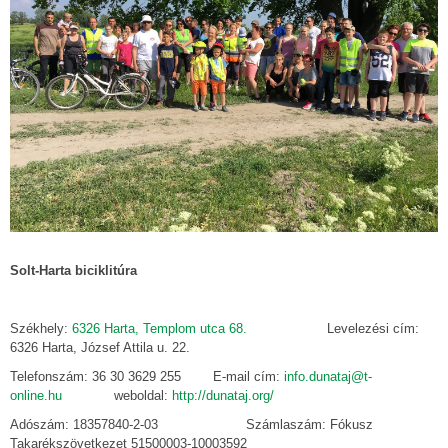
Solt-Harta biciklitúra
Székhely:
6326 Harta, Templom utca 68.
Levelezési cím:
6326 Harta, József Attila u. 22.
Telefonszám: 36 30 3629 255 E-mail cím:
info.dunataj@t-
online.hu
weboldal:
http://dunataj.org/
Adószám: 18357840-2-03 Számlaszám: Fókusz
Takarékszövetkezet 51500003-10003592