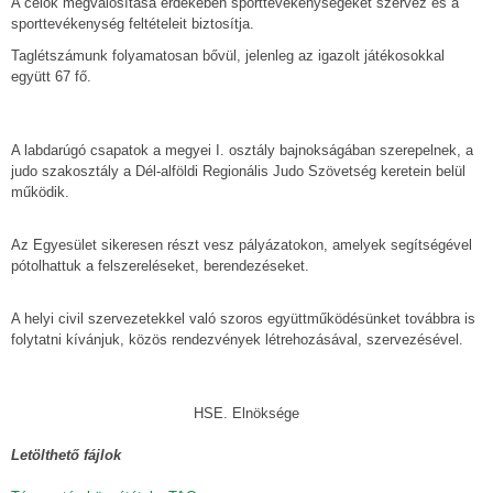
A célok megvalósítása érdekében sporttevékenységeket szervez és a
sporttevékenység feltételeit biztosítja.
Taglétszámunk folyamatosan bővül, jelenleg az igazolt játékosokkal
együtt 67 fő.
A labdarúgó csapatok a megyei I. osztály bajnokságában szerepelnek, a
judo szakosztály a Dél-alföldi Regionális Judo Szövetség keretein belül
működik.
Az Egyesület sikeresen részt vesz pályázatokon, amelyek segítségével
pótolhattuk a felszereléseket, berendezéseket.
A helyi civil szervezetekkel való szoros együttműködésünket továbbra is
folytatni kívánjuk, közös rendezvények létrehozásával, szervezésével.
HSE. Elnöksége
Letölthető fájlok