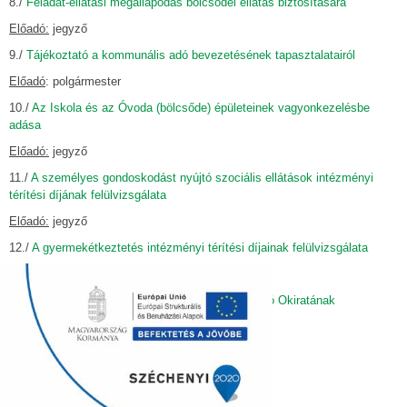
8./
Feladat-ellátási megállapodás bölcsődei ellátás biztosítására
Előadó:
jegyző
9./
Tájékoztató a kommunális adó bevezetésének tapasztalatairól
Előadó
: polgármester
10./
Az Iskola és az Óvoda (bölcsőde) épületeinek vagyonkezelésbe
adása
Előadó:
jegyző
11./
A személyes gondoskodást nyújtó szociális ellátások intézményi
térítési díjának felülvizsgálata
Előadó:
jegyző
12./
A gyermekétkeztetés intézményi térítési díjainak felülvizsgálata
Előadó:
jegyző
13./
A Hartai Közös Önkormányzati Hivatal Alapító Okiratának
módosítása
Előadó:
jegyző
14./ Egyéb ügyek
Előadó:
polgármester