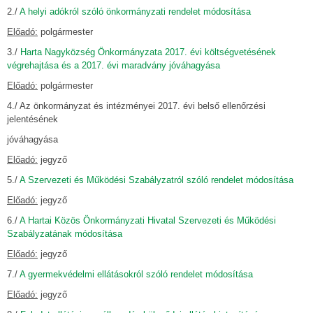
2./
A helyi adókról szóló önkormányzati rendelet módosítása
Előadó:
polgármester
3./
Harta Nagyközség Önkormányzata 2017. évi költségvetésének
végrehajtása és a 2017. évi maradvány jóváhagyása
Előadó:
polgármester
4./ Az önkormányzat és intézményei 2017. évi belső ellenőrzési
jelentésének
jóváhagyása
Előadó:
jegyző
5./
A Szervezeti és Működési Szabályzatról szóló rendelet módosítása
Előadó:
jegyző
6./
A Hartai Közös Önkormányzati Hivatal Szervezeti és Működési
Szabályzatának módosítása
Előadó:
jegyző
7./
A gyermekvédelmi ellátásokról szóló rendelet módosítása
Előadó:
jegyző