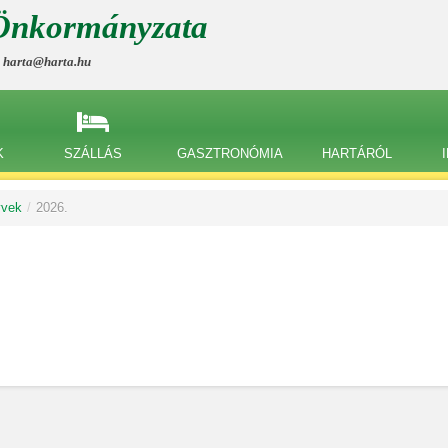
Önkormányzata
, harta@harta.hu
K
SZÁLLÁS
GASZTRONÓMIA
HARTÁRÓL
yvek
/
2026.