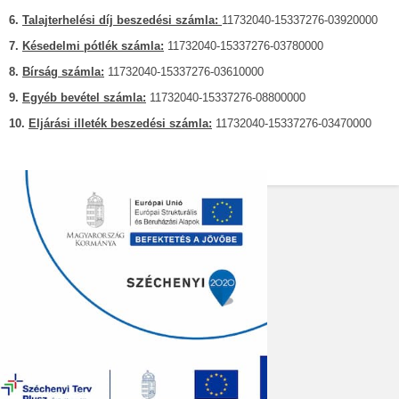
6.
Talajterhelési díj beszedési számla:
11732040-15337276-03920000
7.
Késedelmi pótlék számla:
11732040-15337276-03780000
8.
Bírság számla:
11732040-15337276-03610000
9.
Egyéb bevétel számla:
11732040-15337276-08800000
10.
Eljárási illeték beszedési számla:
11732040-15337276-03470000