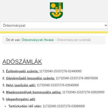
Ön itt van:
Önkormányzati Hivatal
/
Önkormányzati számlák
ADÓSZÁMLÁK
1.
Építményadó számla:
11732040-15337276-02440000
2.
Gépjárműadó beszedési számla:
11732040-15337276-08970000
3.
Helyi iparűzési adó:
11732040-15337276-03540000
4.
Magánszemélyek kommunális adója:
11732040-15337276-02820000
5.
Idegenforgalmi adó
Tartózkodási idő után:
11732040-15337276-03090000