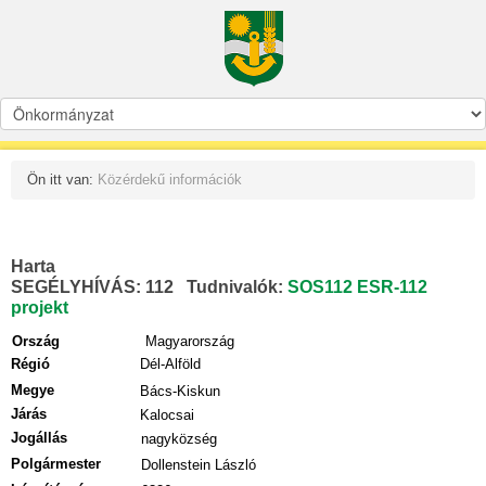
Ön itt van:
Közérdekű információk
Harta
SEGÉLYHÍVÁS: 112 Tudnivalók:
SOS
112
ESR-112
projekt
Ország
Magyarország
Régió
Dél-Alföld
Megye
Bács-Kiskun
Járás
Kalocsai
Jogállás
nagyközség
Polgármester
Dollenstein László