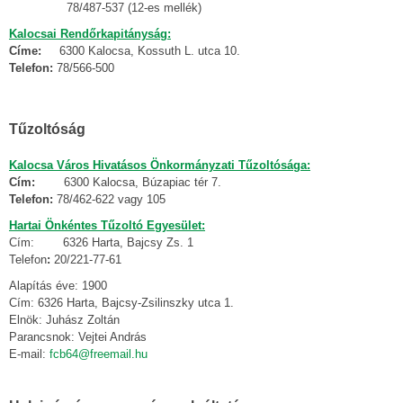
78/487-537 (12-es mellék)
Kalocsai Rendőrkapitányság:
Címe:
6300 Kalocsa, Kossuth L. utca 10.
Telefon:
78/566-500
Tűzoltóság
Kalocsa Város Hivatásos Önkormányzati Tűzoltósága:
Cím:
6300 Kalocsa, Búzapiac tér 7.
Telefon:
78/462-622 vagy 105
Hartai Önkéntes Tűzoltó Egyesület:
Cím: 6326 Harta, Bajcsy Zs. 1
Telefon
:
20/221-77-61
Alapítás éve: 1900
Cím: 6326 Harta, Bajcsy-Zsilinszky utca 1.
Elnök: Juhász Zoltán
Parancsnok: Vejtei András
E-mail:
fcb64@freemail.hu