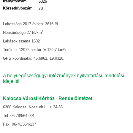
Irányítószám
6326
Körzethívószám
78
Lakossága 2017 évben: 3616 fő
2
Népsűrűsége 27 fő/km
Lakások száma 1602
Területe: 12972 hektár (= 129.7 km²)
GPS koordinátái: 46.6961, 19.0328.
A helyi egészségügyi intézmények nyitvatartási, rendelési
ideje itt!
Kalocsa Városi Kórház - Rendelőintézet
6300 Kalocsa, Kossuth L. u. 34-36.
Tel: 06-78/564-001
Fax: 06-78/564-137