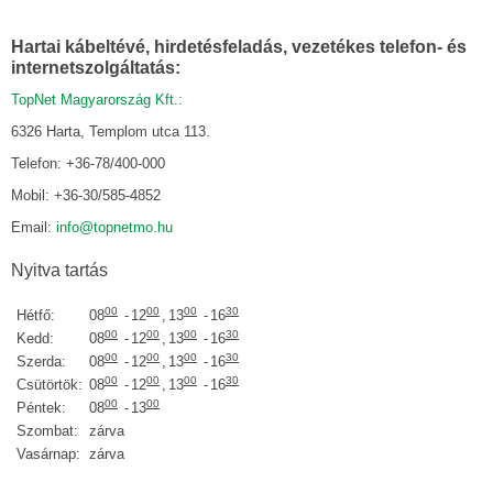
Hartai kábeltévé, hirdetésfeladás, vezetékes telefon- és
internetszolgáltatás:
TopNet Magyarország Kft.:
6326 Harta, Templom utca 113.
Telefon: +36-78/400-000
Mobil: +36-30/585-4852
Email:
info@topnetmo.hu
Nyitva tartás
00
00
00
30
Hétfő:
08
-
12
,
13
-
16
00
00
00
30
Kedd:
08
-
12
,
13
-
16
00
00
00
30
Szerda:
08
-
12
,
13
-
16
00
00
00
30
Csütörtök:
08
-
12
,
13
-
16
00
00
Péntek:
08
-
13
Szombat:
zárva
Vasárnap:
zárva