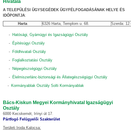
Hivatala
A TELEPÜLÉSI ÜGYSEGÉDEK ÜGYFÉLFOGADÁSÁNAK HELYE ÉS
IDŐPONTJA
:
Harta
6326 Harta, Templom u. 68.
Szerda: 12:
-
Hatósági, Gyámügyi és Igazságügyi Osztály
-
Építésügyi Osztály
-
Földhivatali Osztály
-
Foglalkoztatási Osztály
-
Népegészségügyi Osztály
-
Élelmiszerlánc-biztonsági és Állategészségügyi Osztály
-
Kormányablak Osztály Solti Kormányablak
Bács-Kiskun Megyei Kormányhivatal Igazságügyi
Osztály
6000 Kecskemét, Irínyi út 17.
Pártfogó Felügyelői Szakterület
Területi Iroda Kalocsa: