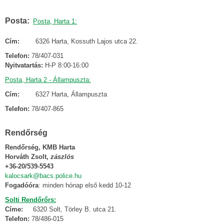
Posta:
Posta, Harta 1:
Cím:
6326 Harta, Kossuth Lajos utca 22.
Telefon:
78/407-031
Nyitvatartás:
H-P 8:00-16:00
Posta, Harta 2 - Állampuszta:
Cím:
6327 Harta, Állampuszta
Telefon:
78/407-865
Rendőrség
Rendőrség, KMB Harta
Horváth Zsolt,
zászlós
+36-20/539-5543
kalocsark@bacs.police.hu
Fogadóóra
: minden hónap első kedd 10-12
Solti Rendőrőrs:
Címe:
6320 Solt, Törley B. utca 21.
Telefon:
78/486-015